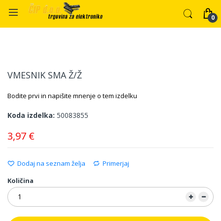
Preskoči
Preskoči
na
na
VMESNIK SMA Ž/Ž
konec
začetek
galerije
galerije
Bodite prvi in napišite mnenje o tem izdelku
slik
slik
Koda izdelka
50083855
3,97 €
Dodaj na seznam želja
Primerjaj
Količina