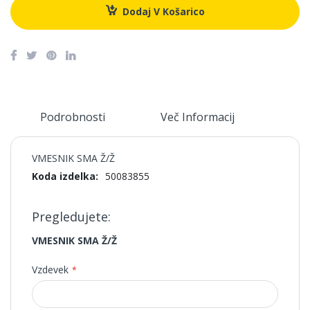
Dodaj V Košarico
Podrobnosti
Več Informacij
M
VMESNIK SMA Ž/Ž
Več
50083855
informacij
Pregledujete:
VMESNIK SMA Ž/Ž
Vzdevek