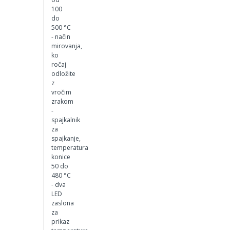
100
do
500 °C
- način
mirovanja,
ko
ročaj
odložite
z
vročim
zrakom
-
spajkalnik
za
spajkanje,
temperatura
konice
50 do
480 °C
- dva
LED
zaslona
za
prikaz