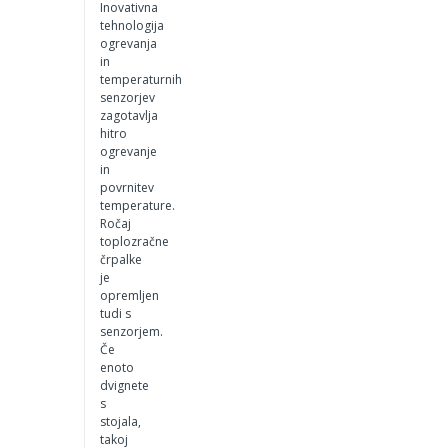
Inovativna
tehnologija
ogrevanja
in
temperaturnih
senzorjev
zagotavlja
hitro
ogrevanje
in
povrnitev
temperature.
Ročaj
toplozračne
črpalke
je
opremljen
tudi s
senzorjem.
Če
enoto
dvignete
s
stojala,
takoj