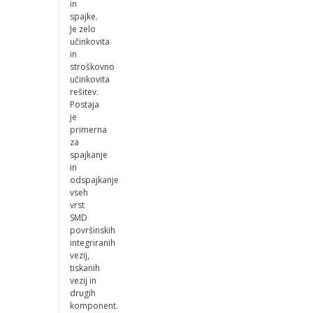
in
spajke.
Je zelo
učinkovita
in
stroškovno
učinkovita
rešitev.
Postaja
je
primerna
za
spajkanje
in
odspajkanje
vseh
vrst
SMD
površinskih
integriranih
vezij,
tiskanih
vezij in
drugih
komponent.