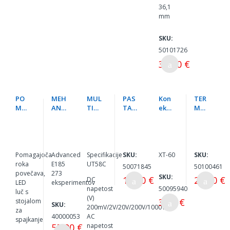
36,1
mm
SKU:
50101726
35,00 €
PO
MEH
MUL
PAS
Kon
TER
MOŽ
ANO
TIM
TA
ekto
MO
NA
ELEK
ETE
PRE
r
STA
ROK
TRO
R
VOD
LiPo
T
A Z
PIO
DIGI
NA
XT-
DIGI
LUP
NEE
TAL
3G
60
TAL
O
R
NI
NI
Pomagajoča
Advanced
Specifikacije
SKU:
XT-60
SKU:
CLA
UT
12V
roka
E185
UT58C
50071845
50100461
SSIC
58C
dc
povečava,
273
SKU:
14,90 €
25,00 €
DC
153
20A
LED
eksperimentov
napetost
50095940
POS
-50+
luč s
(V)
KUS
120°
3,50 €
stojalom
SKU:
200mV/2V/20V/200V/1000V
OV
C
za
40000053
AC
spajkanje
55,00 €
napetost