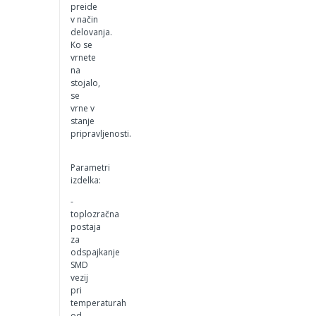
preide
v način
delovanja.
Ko se
vrnete
na
stojalo,
se
vrne v
stanje
pripravljenosti.
Parametri
izdelka:
-
toplozračna
postaja
za
odspajkanje
SMD
vezij
pri
temperaturah
od