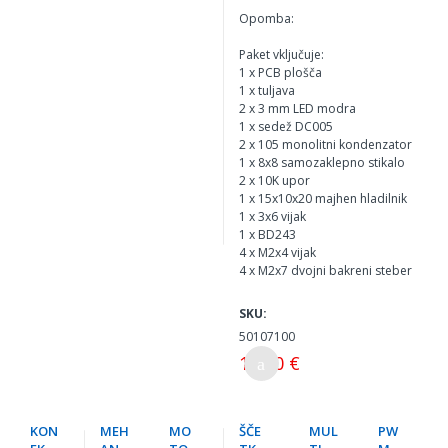
Opomba:
Paket vključuje:
1 x PCB plošča
1 x tuljava
2 x 3 mm LED modra
1 x sedež DC005
2 x 105 monolitni kondenzator
1 x 8x8 samozaklepno stikalo
2 x 10K upor
1 x 15x10x20 majhen hladilnik
1 x 3x6 vijak
1 x BD243
4 x M2x4 vijak
4 x M2x7 dvojni bakreni steber
SKU:
50107100
10,00 €
KON
MEH
MO
ŠČE
MUL
PW