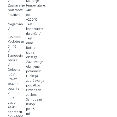
√
Merjenje
Zaznavanje
temperature:
polarnosti
-40°C
Pozitivno
do
in
+250°C
Negativno
Test
√
kontinuitete
(brenčalo)
Lastnosti
Test
Vodotesen
diod
(IP65)
Ročna
√
izbira
Samodejni
obsega
obseg
Zaznavanje
√
obrnjene
Delovna
polarnosti
luč √
Funkcija
Prikaz
zadrževanja
prazne
podatkov
baterije
Osvetlitev
√
zaslona
LCD
Samodejni
zaslon
izklop
AC/DC
po 15
napetosti
min
24V~690V