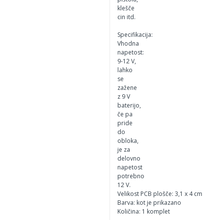
klešče
cin itd.
Specifikacija:
Vhodna
napetost:
9-12 V,
lahko
se
zažene
z 9 V
baterijo,
če pa
pride
do
obloka,
je za
delovno
napetost
potrebno
12 V.
Velikost PCB plošče: 3,1 x 4 cm
Barva: kot je prikazano
Količina: 1 komplet