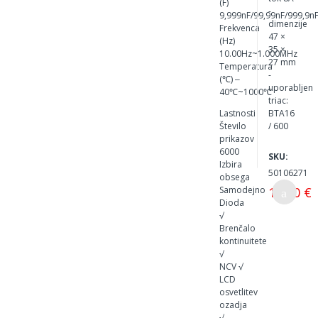
(F)
-
9,999nF/99,99nF/999,9n
dimenzije
Frekvenca
47 ×
(Hz)
35 ×
10.00Hz~1.000MHz
27 mm
Temperatura
-
(℃) ‒
uporabljen
40℃~1000℃
triac:
Lastnosti
BTA16
Število
/ 600
prikazov
6000
SKU:
Izbira
50106271
obsega
14,00 €
Samodejno
Dioda
√
Brenčalo
kontinuitete
√
NCV √
LCD
osvetlitev
ozadja
√