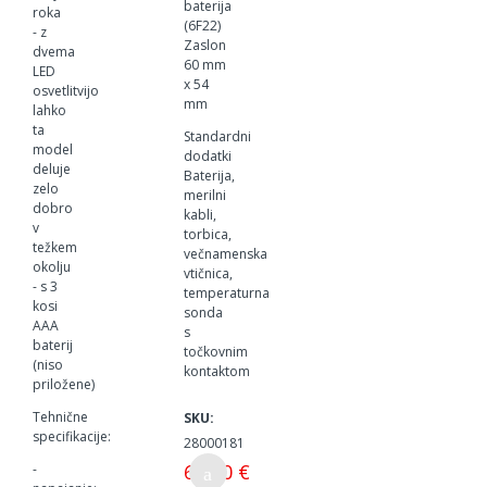
baterija
roka
(6F22)
- z
Zaslon
dvema
60 mm
LED
x 54
osvetlitvijo
mm
lahko
ta
Standardni
model
dodatki
deluje
Baterija,
zelo
merilni
dobro
kabli,
v
torbica,
težkem
večnamenska
okolju
vtičnica,
- s 3
temperaturna
kosi
sonda
AAA
s
baterij
točkovnim
(niso
kontaktom
priložene)
Tehnične
SKU:
specifikacije:
28000181
65,00 €
-