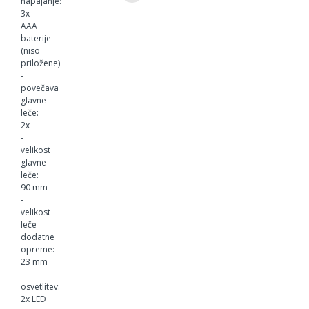
napajanje:
3x
AAA
baterije
(niso
priložene)
-
povečava
glavne
leče:
2x
-
velikost
glavne
leče:
90 mm
-
velikost
leče
dodatne
opreme:
23 mm
-
osvetlitev:
2x LED