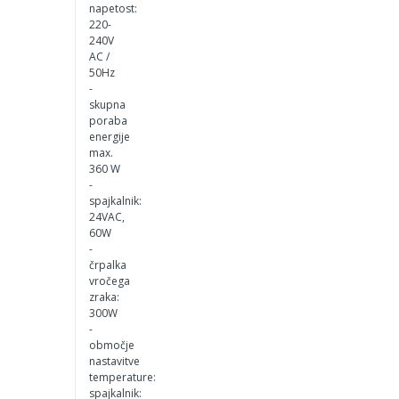
napetost:
220-
240V
AC /
50Hz
-
skupna
poraba
energije
max.
360 W
-
spajkalnik:
24VAC,
60W
-
črpalka
vročega
zraka:
300W
-
območje
nastavitve
temperature:
spajkalnik: