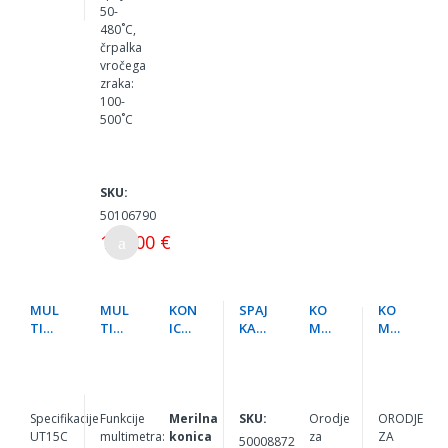
50-
480˚C,
črpalka
vročega
zraka:
100-
500˚C
SKU:
50106790
180,00 €
MUL
MUL
KON
SPAJ
KO
KO
TIM
TIM
ICA
KAL
MPL
MPL
ETE
ETE
MER
NIK
ET
ET
R
R
ILN
+PO
ORO
ORO
DIGI
DIGI
A
STA
DJA
DJA
TAL
TAL
JA
RAČ
ELEK
NI
NI
50W
UNA
TRO
Specifikacije
Funkcije
Merilna
SKU:
Orodje
ORODJE
UT
UT
LNIK
TEH
UT15C
multimetra:
konica
za
ZA
50008872