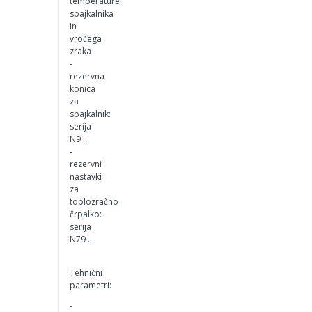
temperature
spajkalnika
in
vročega
zraka
-
rezervna
konica
za
spajkalnik:
serija
N9 ..:
-
rezervni
nastavki
za
toplozračno
črpalko:
serija
N79 ..
Tehnični
parametri:
-