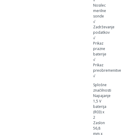
Nosilec
merilne
sonde
√
Zadrževanje
podatkov
√
Prikaz
prazne
baterije
√
Prikaz
preobremenitve
√
Splošne
značilnosti
Napajanje
1,5 V
baterija
(R03) x
2
Zaslon
56,8
mm x