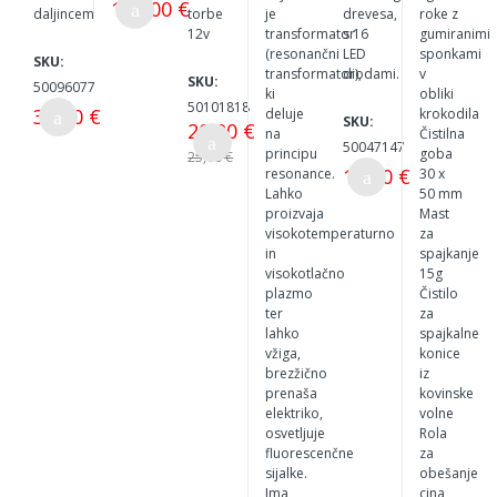
160,00 €
daljincem
torbe
je
drevesa,
roke z
12v
transformator
s 16
gumiranimi
(resonančni
LED
sponkami
SKU:
transformator),
diodami.
v
SKU:
50096077
ki
obliki
50101818
30,00 €
deluje
krokodila
SKU:
20,00 €
na
Čistilna
50047147
principu
goba
25,00 €
12,20 €
resonance.
30 x
Lahko
50 mm
proizvaja
Mast
visokotemperaturno
za
in
spajkanje
visokotlačno
15g
plazmo
Čistilo
ter
za
lahko
spajkalne
vžiga,
konice
brezžično
iz
prenaša
kovinske
elektriko,
volne
osvetljuje
Rola
fluorescenčne
za
sijalke.
obešanje
Ima
cina