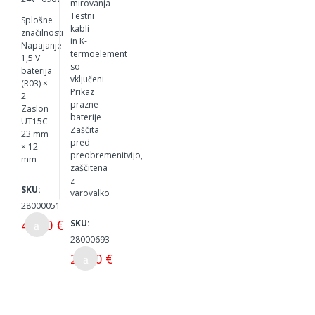
mirovanja
Testni
Splošne
kabli
značilnosti
in K-
Napajanje
termoelement
1,5 V
so
baterija
vključeni
(R03) ×
Prikaz
2
prazne
Zaslon
baterije
UT15C-
Zaščita
23 mm
pred
× 12
preobremenitvijo,
mm
zaščitena
z
SKU:
varovalko
28000051
46,00 €
SKU:
28000693
25,00 €