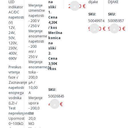
15C
131C
AR
NIK
LED
na
dijake
DIJAKE
25,00 €
Merjenje
-
indikator
sliki
izmenične
ELEK
AC/DC
1.
SKU:
SKU:
napetosti
TRIK
napetosti
Cena
- 200 V
50049974
50095957
AR
(V)
4,20€
/ 250 V
92,00 €
98,00 €
12V,
/ kos
Merjenje
24V,
Merilna
enosmerne
50V,
konica
napetosti
120V,
na
- 200
230V,
sliki
mV /
400V,
2.
250 V
690V
Cena
Merjenje
3,50€
Preskus
enosmernega
/kos
vrtenja
toka -
faze √
200,0
Zaznavanje
μA /
napetosti
10,00
SKU:
enojnega
A
50026845
vodnika
Merjenje
4,20 €
(L2) √
upora
Test
- 200,0
neprekinjenosti
Ω /
Upornost:
20,0
0~100kΩ
MΩ