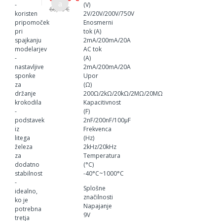
-
(V)
60,00 €
koristen
2V/20V/200V/750V
pripomoček
Enosmerni
pri
tok (A)
spajkanju
2mA/200mA/20A
modelarjev
AC tok
-
(A)
nastavljive
2mA/200mA/20A
sponke
Upor
za
(Ω)
držanje
200Ω/2kΩ/20kΩ/2MΩ/20MΩ
krokodila
Kapacitivnost
-
(F)
podstavek
2nF/200nF/100μF
iz
Frekvenca
litega
(Hz)
železa
2kHz/20kHz
za
Temperatura
dodatno
(°C)
stabilnost
-40°C~1000°C
-
Splošne
idealno,
značilnosti
ko je
Napajanje
potrebna
9V
tretja