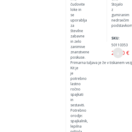
čudovite
Stojalo
loke in
z
se
gumiranim
uporablja
nedrsečim
za
podstavko
številne
zabavne
SKU:
in zelo
50110353
zanimive
20,00 €
znanstvene
poskuse.
Primarna tuljava je že v tiskanem vezju
Kit je
je
potrebno
lastno
ročno
spajkati
in
sestaviti.
Potrebno
orodje:
spajkalnik,
lepilna
pištola,