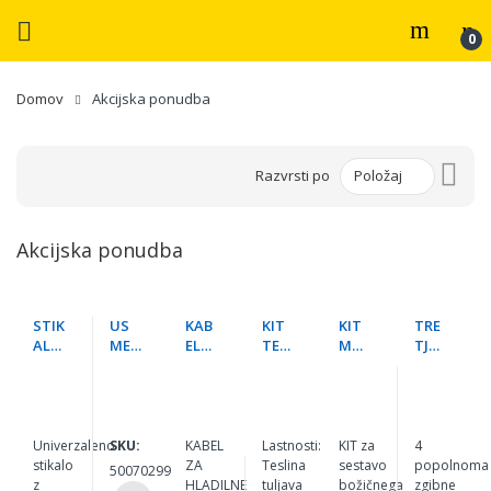
Domov
Akcijska ponudba
Nast
Razvrsti po
pada
sme
Akcijska ponudba
STIK
US
KAB
KIT
KIT
TRE
ALO
MER
EL
TES
MK1
TJA
DALJ
NIK
ZA
LA
00 -
ROK
INS
SWI
HLA
COIL
BOŽI
A 4 x
KO
TCH
DIL
BD2
ČNO
KRO
RF 1
0-
NO
43
DRE
KOD
KAN
30V
TOR
VO
IL
Univerzaleno
SKU:
KABEL
Lastnosti:
KIT za
4
AL
0-10
BO
stikalo
ZA
Teslina
sestavo
popolnoma
50070299
A
z
HLADILNE
tuljava
božičnega
zgibne