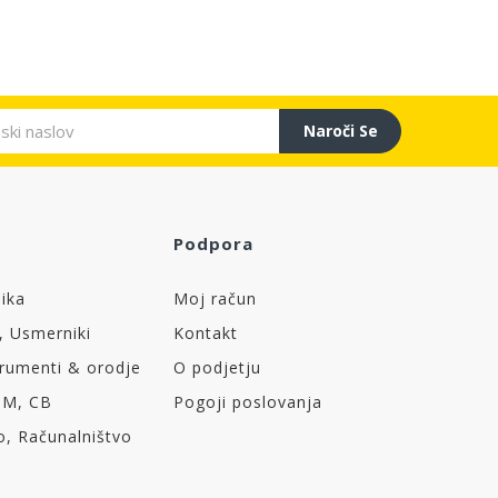
Naroči Se
Podpora
nika
Moj račun
, Usmerniki
Kontakt
trumenti & orodje
O podjetju
OM, CB
Pogoji poslovanja
o, Računalništvo