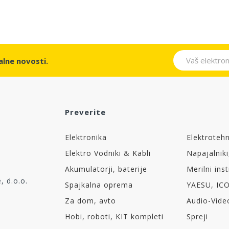
lne novosti.
Preverite
Elektronika
Elektroteh
Elektro Vodniki & Kabli
Napajalniki
Akumulatorji, baterije
Merilni ins
, d.o.o.
Spajkalna oprema
YAESU, IC
Za dom, avto
Audio-Vide
Hobi, roboti, KIT kompleti
Spreji