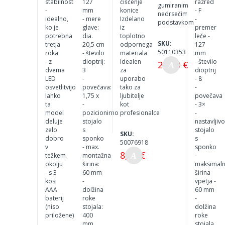
stabilnost
127
čiščenje
razred
gumiranim
-
mm
konice
- F
nedrsečim
idealno,
- mere
Izdelano
-
podstavkom
ko je
glave:
iz
premer
potrebna
dia.
toplotno
leče -
SKU:
tretja
20,5 cm
odpornega
127
50110353
roka
- število
materiala
mm
- z
dioptrij:
Idealen
- število
20,00 €
dvema
3
za
dioptrij
LED
-
uporabo
- 8
osvetlitvijo
povečava:
tako za
-
lahko
1,75 x
ljubitelje
povečava
ta
-
kot
- 3×
model
pozicionirno
profesionalce
-
deluje
stojalo
nastavljiv
zelo
s
stojalo
SKU:
dobro
sponko
s
50076918
v
- max.
sponko
8,00 €
težkem
montažna
-
okolju
širina:
maksimal
- s 3
60 mm
širina
kosi
-
vpetja -
AAA
dolžina
60 mm
baterij
roke
-
(niso
stojala:
dolžina
priložene)
400
roke
mm
stojala