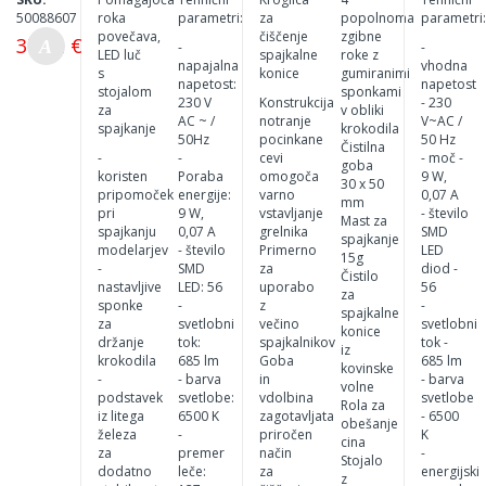
30X
50088607
roka
parametri:
za
popolnoma
parametri
povečava,
čiščenje
zgibne
37,52 €
-
-
LED luč
spajkalne
roke z
napajalna
vhodna
s
konice
gumiranimi
napetost:
napetost
stojalom
sponkami
230 V
Konstrukcija
- 230
za
v obliki
AC ~ /
notranje
V~AC /
spajkanje
krokodila
50Hz
pocinkane
50 Hz
Čistilna
-
-
cevi
- moč -
goba
koristen
Poraba
omogoča
9 W,
30 x 50
pripomoček
energije:
varno
0,07 A
mm
pri
9 W,
vstavljanje
- število
Mast za
spajkanju
0,07 A
grelnika
SMD
spajkanje
modelarjev
- število
Primerno
LED
15g
-
SMD
za
diod -
Čistilo
nastavljive
LED: 56
uporabo
56
za
sponke
-
z
-
spajkalne
za
svetlobni
večino
svetlobni
konice
držanje
tok:
spajkalnikov
tok -
iz
krokodila
685 lm
Goba
685 lm
kovinske
-
- barva
in
- barva
volne
podstavek
svetlobe:
vdolbina
svetlobe
Rola za
iz litega
6500 K
zagotavljata
- 6500
obešanje
železa
-
priročen
K
cina
za
premer
način
-
Stojalo
dodatno
leče:
za
energijski
z