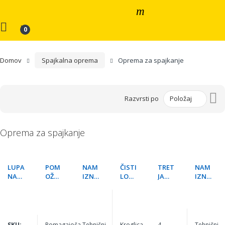
Domov
Spajkalna oprema
Oprema za spajkanje
Na
Razvrsti po
pa
s
Oprema za spajkanje
LUPA
POM
NAM
ČISTI
TRET
NAM
NAM
OŽN
IZNA
LO
JA
IZNA
IZNA
A
LUPA
KONI
ROK
LUPA
3+12
ROK
GDM
C
A 4 x
GDM
DIOP
A Z
03E
KROK
08
TER
LUP
ODIL
LED
O
SKU:
Pomagajoča
Tehnični
Kroglica
4
Tehnični