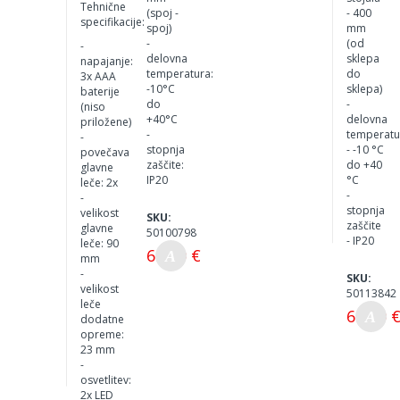
Tehnične
(spoj -
- 400
specifikacije:
spoj)
mm
-
(od
-
delovna
sklepa
napajanje:
temperatura:
do
3x AAA
-10°C
sklepa)
baterije
do
-
(niso
+40°C
delovna
priložene)
-
temperatu
-
stopnja
- -10 °C
povečava
zaščite:
do +40
glavne
IP20
°C
leče: 2x
-
-
stopnja
velikost
SKU:
zaščite
glavne
50100798
- IP20
leče: 90
65,00 €
mm
-
SKU:
velikost
50113842
leče
65,00 
dodatne
opreme:
23 mm
-
osvetlitev:
2x LED