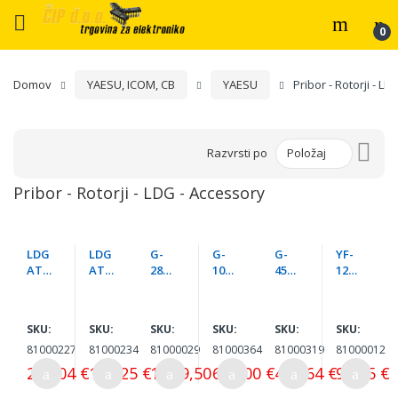
Domov
YAESU, ICOM, CB
YAESU
Pribor - Rotorji - L
Nast
Razvrsti po
pada
sme
Pribor - Rotorji - LDG - Accessory
LDG
LDG
G-
G-
G-
YF-
AT1
AT8
2800
1000
450C
122C
00
97
DXC
DXC
ANT
500
PRO
FT8
ANT
ROT
ENN
Hz
II 0.1
97
ENN
ATO
A
CW
SKU:
SKU:
SKU:
SKU:
SKU:
SKU:
TO
ME
A
R
ROT
FILT
81000227
81000234
81000029
81000364
81000319
81000012
125
MO
ROT
W/O
ATO
ER/F
W
RY
ATO
CON
R
T81
246,04 €
198,25 €
1.189,50 €
695,00 €
404,64 €
94,55 €
AUT
R
NEC
W/O
7