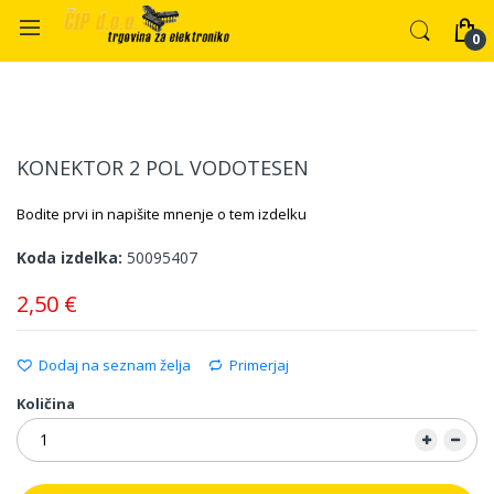
Preskoči
Preskoči
na
na
KONEKTOR 2 POL VODOTESEN
konec
začetek
galerije
galerije
Bodite prvi in napišite mnenje o tem izdelku
slik
slik
Koda izdelka
50095407
2,50 €
Dodaj na seznam želja
Primerjaj
Količina