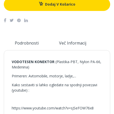
Dodaj V Košarico
Podrobnosti
Več Informacij
M
VODOTESEN KONEKTOR
(Plastika-PBT, Nylon PA-66,
Medenina)
Primeren: Avtomobile, motorje, ladje,...
Kako sestaviti si lahko ogledate na spodnji povezavi
(youtube) :
https://www.youtube.com/watch?v=sJSeFOW76x8