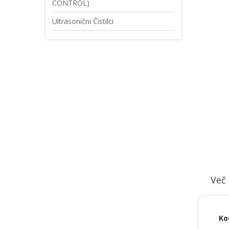
CONTROL)
Ultrasonični Čistilci
Več 
Ve
Ko
inf