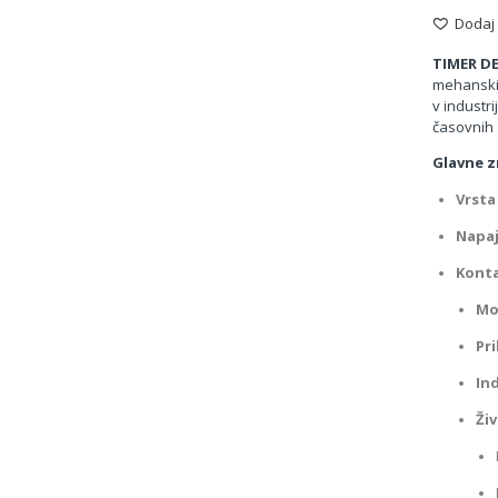
Dodaj
TIMER DE
mehanski 
v industr
časovnih 
Glavne z
Vrsta
Napaj
Konta
Mo
Pri
Ind
Živ