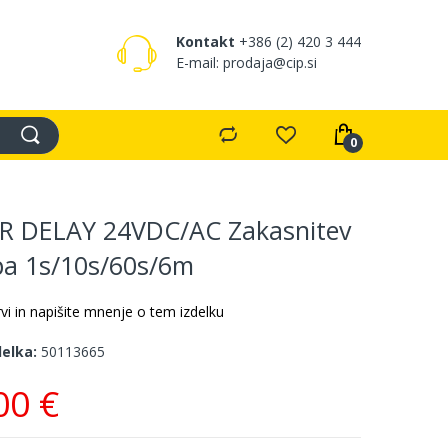
Kontakt
+386 (2) 420 3 444
E-mail: prodaja@cip.si
R DELAY 24VDC/AC Zakasnitev
pa 1s/10s/60s/6m
vi in napišite mnenje o tem izdelku
delka
50113665
00 €