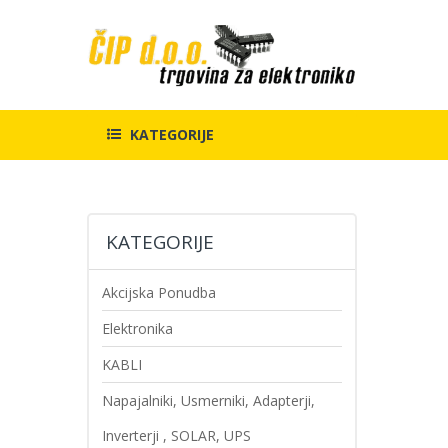
KATEGORIJE
Preskoči
Preskoči
KATEGORIJE
na
na
konec
začetek
galerije
galerije
Akcijska Ponudba
slik
slik
Elektronika
KABLI
Napajalniki, Usmerniki, Adapterji,
Inverterji , SOLAR, UPS