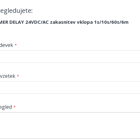
egledujete:
MER DELAY 24VDC/AC zakasnitev vklopa 1s/10s/60s/6m
devek
vzetek
egled