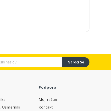
Naroči Se
Podpora
nika
Moj račun
, Usmerniki
Kontakt