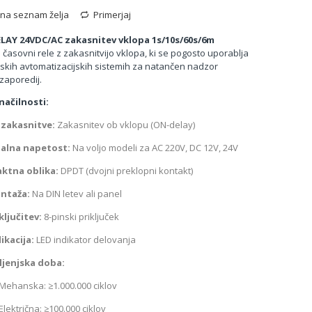
 na seznam želja
Primerjaj
LAY 24VDC/AC zakasnitev vklopa 1s/10s/60s/6m
časovni rele z zakasnitvijo vklopa, ki se pogosto uporablja
ijskih avtomatizacijskih sistemih za natančen nadzor
zaporedij.
načilnosti:
 zakasnitve:
Zakasnitev ob vklopu (ON-delay)
alna napetost:
Na voljo modeli za AC 220V, DC 12V, 24V
ktna oblika:
DPDT (dvojni preklopni kontakt)
ntaža:
Na DIN letev ali panel
ključitev:
8-pinski priključek
ikacija:
LED indikator delovanja
ljenjska doba:
Mehanska: ≥1.000.000 ciklov
Električna: ≥100.000 ciklov