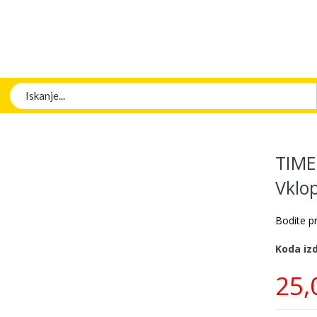
Iskanje
TIME
Vklo
Bodite pr
Koda iz
25,