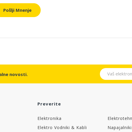
Pošlji Mnenje
lne novosti.
Preverite
Elektronika
Elektroteh
Elektro Vodniki & Kabli
Napajalniki