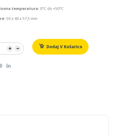
lovna temperatura:
0°C do +50°C
re:
50 x 40 x 57,5 mm
Dodaj V Košarico