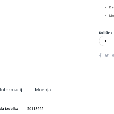
De
Me
Količina
Informacij
Mnenja
č
da izdelka
50113665
ormacij