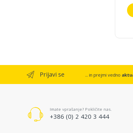
Prijavi se
... in prejmi vedno
aktua
Imate vprašanje? Pokličite nas.
+386 (0) 2 420 3 444