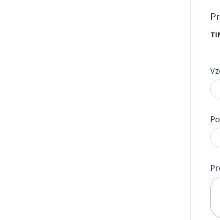
Pr
TI
Vz
Po
Pr