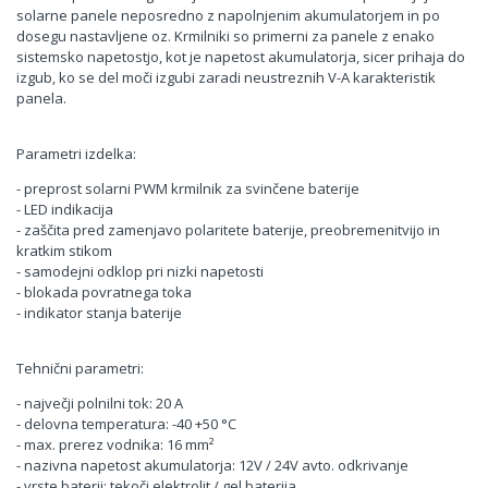
solarne panele neposredno z napolnjenim akumulatorjem in po
dosegu nastavljene oz. Krmilniki so primerni za panele z enako
sistemsko napetostjo, kot je napetost akumulatorja, sicer prihaja do
izgub, ko se del moči izgubi zaradi neustreznih V-A karakteristik
panela.
Parametri izdelka:
- preprost solarni PWM krmilnik za svinčene baterije
- LED indikacija
- zaščita pred zamenjavo polaritete baterije, preobremenitvijo in
kratkim stikom
- samodejni odklop pri nizki napetosti
- blokada povratnega toka
- indikator stanja baterije
Tehnični parametri:
- največji polnilni tok: 20 A
- delovna temperatura: -40 +50 °C
- max. prerez vodnika: 16 mm²
- nazivna napetost akumulatorja: 12V / 24V avto. odkrivanje
- vrste baterij: tekoči elektrolit / gel baterija