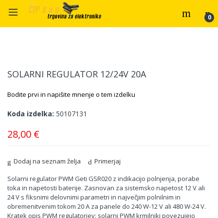
Preskoči
Preskoči
na
na
SOLARNI REGULATOR 12/24V 20A
konec
začetek
galerije
galerije
Bodite prvi in napišite mnenje o tem izdelku
slik
slik
Koda izdelka
50107131
28,00 €
Dodaj na seznam želja
Primerjaj
Solarni regulator PWM Geti GSR020 z indikacijo polnjenja, porabe
toka in napetosti baterije. Zasnovan za sistemsko napetost 12 V ali
24 V s fiksnimi delovnimi parametri in največjim polnilnim in
obremenitvenim tokom 20 A za panele do 240 W-12 V ali 480 W-24 V.
Kratek opis PWM regulatorjev: solarni PWM krmilniki povezujejo