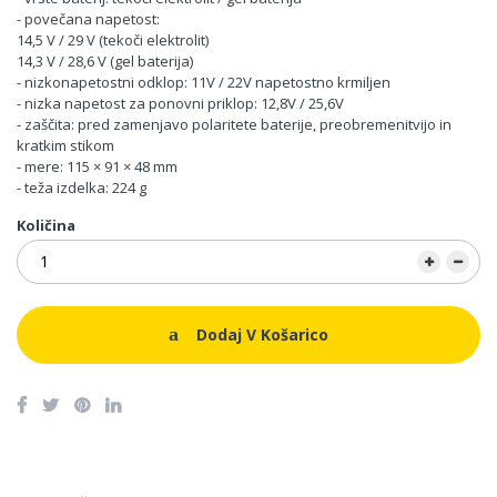
- povečana napetost:
14,5 V / 29 V (tekoči elektrolit)
14,3 V / 28,6 V (gel baterija)
- nizkonapetostni odklop: 11V / 22V napetostno krmiljen
- nizka napetost za ponovni priklop: 12,8V / 25,6V
- zaščita: pred zamenjavo polaritete baterije, preobremenitvijo in
kratkim stikom
- mere: 115 × 91 × 48 mm
- teža izdelka: 224 g
Količina
Dodaj V Košarico