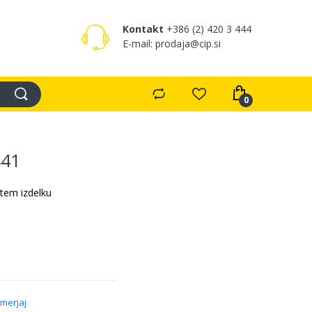
Kontakt
+386 (2) 420 3 444
E-mail: prodaja@cip.si
441
 tem izdelku
imerjaj