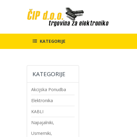
KATEGORIJE
Preskoči
Preskoči
KATEGORIJE
na
na
konec
začetek
galerije
galerije
Akcijska Ponudba
slik
slik
Elektronika
KABLI
Napajalniki,
Usmerniki,