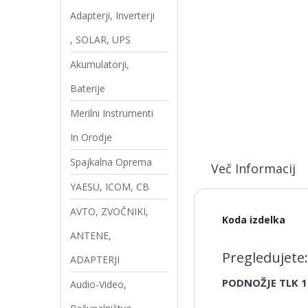
Adapterji, Inverterji
, SOLAR, UPS
Akumulatorji,
Baterije
Merilni Instrumenti
In Orodje
Spajkalna Oprema
Več Informacij
YAESU, ICOM, CB
AVTO, ZVOČNIKI,
Več
Koda izdelka
informacij
ANTENE,
Pregledujete:
ADAPTERJI
PODNOŽJE TLK 1
Audio-Video,