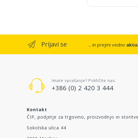
Prijavi se
... in prejmi vedno
aktua
Imate vprašanje? Pokličite nas.
+386 (0) 2 420 3 444
Kontakt
ČIP, podjetje za trgovino, proizvodnjo in storitve
Sokolska ulica 44