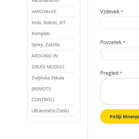
Računalništvo
Vzdevek
VAROVALKE
Hobi, Roboti, KIT
Kompleti
Povzetek
Spreji, Zaščite
ARDUINO IN
DRUGI MODULI
Pregled
Daljinska Stikala
(REMOTE
CONTROL)
Ultrasonični Čistilci
Pošlji Mnenj