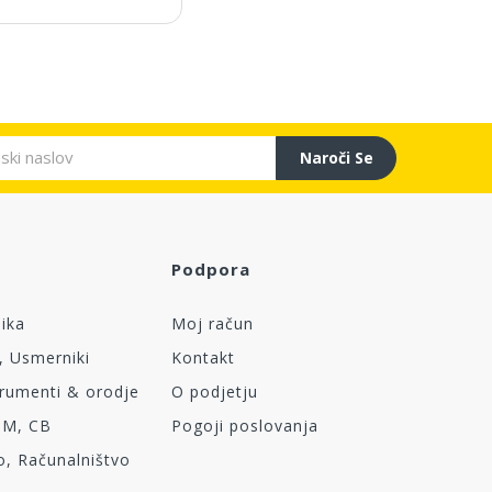
Naroči Se
Podpora
nika
Moj račun
, Usmerniki
Kontakt
trumenti & orodje
O podjetju
OM, CB
Pogoji poslovanja
o, Računalništvo