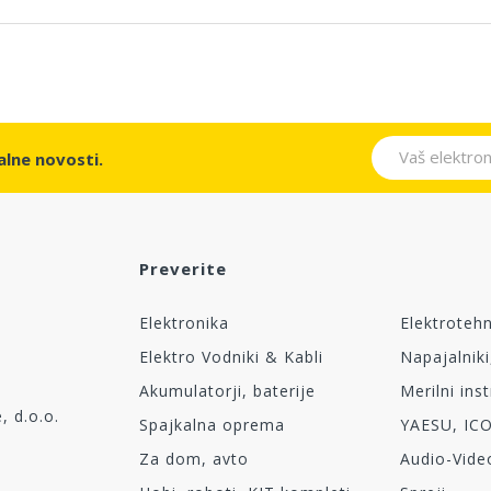
lne novosti.
Preverite
Elektronika
Elektroteh
Elektro Vodniki & Kabli
Napajalniki
Akumulatorji, baterije
Merilni ins
, d.o.o.
Spajkalna oprema
YAESU, IC
Za dom, avto
Audio-Vide