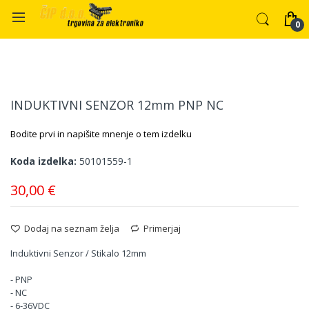
Preskoči
Preskoči
na
na
INDUKTIVNI SENZOR 12mm PNP NC
konec
začetek
galerije
galerije
Bodite prvi in napišite mnenje o tem izdelku
slik
slik
Koda izdelka
50101559-1
30,00 €
Dodaj na seznam želja
Primerjaj
Induktivni Senzor / Stikalo 12mm
- PNP
- NC
- 6-36VDC