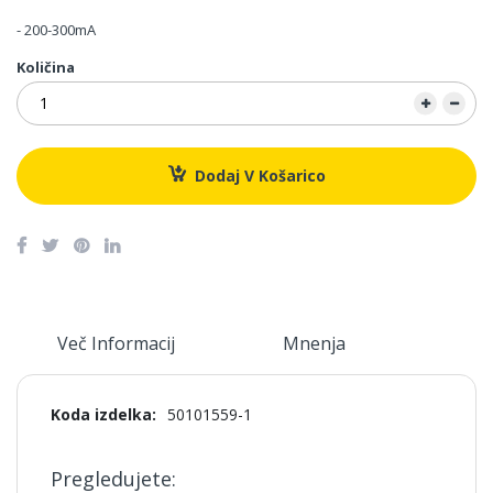
- 200-300mA
Količina
Dodaj V Košarico
Več Informacij
Mnenja
Več
50101559-1
informacij
Pregledujete: