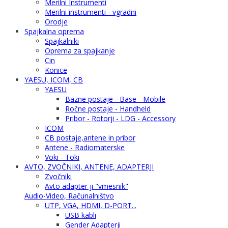
Merilni Instrumenti
Merilni instrumenti - vgradni
Orodje
Spajkalna oprema
Spajkalniki
Oprema za spajkanje
Cin
Konice
YAESU, ICOM, CB
YAESU
Bazne postaje - Base - Mobile
Ročne postaje - Handheld
Pribor - Rotorji - LDG - Accessory
ICOM
CB postaje,antene in pribor
Antene - Radiomaterske
Voki - Toki
AVTO, ZVOČNIKI, ANTENE, ADAPTERJI
Zvočniki
Avto adapter ji "vmesnik"
Audio-Video, Računalništvo
UTP, VGA, HDMI, D-PORT...
USB kabli
Gender Adapterji