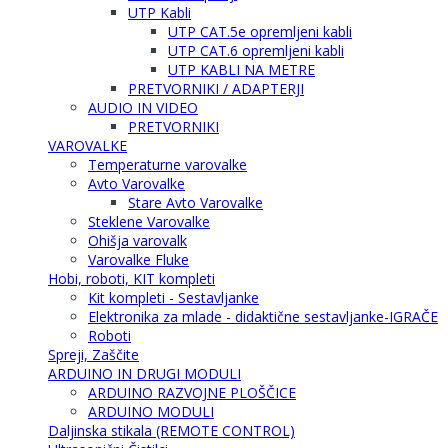
UTP Kabli
UTP CAT.5e opremljeni kabli
UTP CAT.6 opremljeni kabli
UTP KABLI NA METRE
PRETVORNIKI / ADAPTERJI
AUDIO IN VIDEO
PRETVORNIKI
VAROVALKE
Temperaturne varovalke
Avto Varovalke
Stare Avto Varovalke
Steklene Varovalke
Ohišja varovalk
Varovalke Fluke
Hobi, roboti, KIT kompleti
Kit kompleti - Sestavljanke
Elektronika za mlade - didaktične sestavljanke-IGRAČE
Roboti
Spreji, Zaščite
ARDUINO IN DRUGI MODULI
ARDUINO RAZVOJNE PLOŠČICE
ARDUINO MODULI
Daljinska stikala (REMOTE CONTROL)