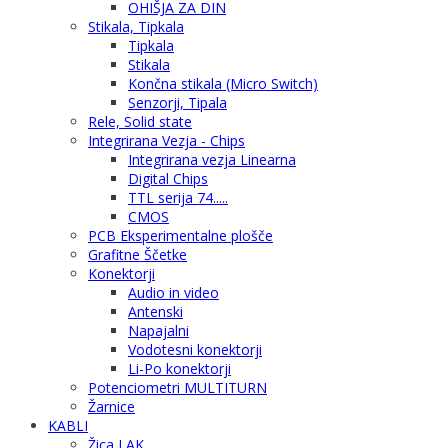
OHIŠJA ZA DIN
Stikala, Tipkala
Tipkala
Stikala
Končna stikala (Micro Switch)
Senzorji, Tipala
Rele, Solid state
Integrirana Vezja - Chips
Integrirana vezja Linearna
Digital Chips
TTL serija 74.....
CMOS
PCB Eksperimentalne plošče
Grafitne Ščetke
Konektorji
Audio in video
Antenski
Napajalni
Vodotesni konektorji
Li-Po konektorji
Potenciometri MULTITURN
Žarnice
KABLI
Žica LAK