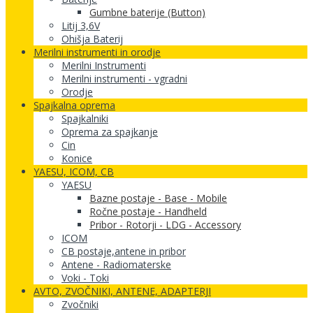
Gumbne baterije (Button)
Litij 3,6V
Ohišja Baterij
Merilni instrumenti in orodje
Merilni Instrumenti
Merilni instrumenti - vgradni
Orodje
Spajkalna oprema
Spajkalniki
Oprema za spajkanje
Cin
Konice
YAESU, ICOM, CB
YAESU
Bazne postaje - Base - Mobile
Ročne postaje - Handheld
Pribor - Rotorji - LDG - Accessory
ICOM
CB postaje,antene in pribor
Antene - Radiomaterske
Voki - Toki
AVTO, ZVOČNIKI, ANTENE, ADAPTERJI
Zvočniki