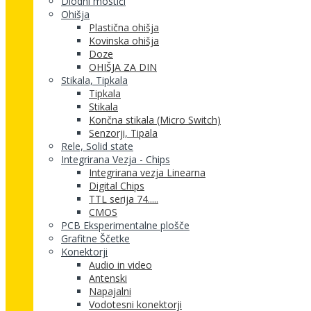
Diodni mostiči
Ohišja
Plastična ohišja
Kovinska ohišja
Doze
OHIŠJA ZA DIN
Stikala, Tipkala
Tipkala
Stikala
Končna stikala (Micro Switch)
Senzorji, Tipala
Rele, Solid state
Integrirana Vezja - Chips
Integrirana vezja Linearna
Digital Chips
TTL serija 74.....
CMOS
PCB Eksperimentalne plošče
Grafitne Ščetke
Konektorji
Audio in video
Antenski
Napajalni
Vodotesni konektorji