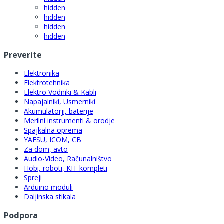
hidden
hidden
hidden
hidden
Preverite
Elektronika
Elektrotehnika
Elektro Vodniki & Kabli
Napajalniki, Usmerniki
Akumulatorji, baterije
Merilni instrumenti & orodje
Spajkalna oprema
YAESU, ICOM, CB
Za dom, avto
Audio-Video, Računalništvo
Hobi, roboti, KIT kompleti
Spreji
Arduino moduli
Daljinska stikala
Podpora