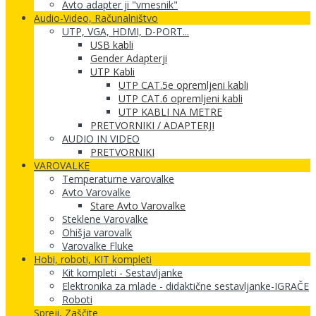
Avto adapter ji "vmesnik"
Audio-Video, Računalništvo
UTP, VGA, HDMI, D-PORT...
USB kabli
Gender Adapterji
UTP Kabli
UTP CAT.5e opremljeni kabli
UTP CAT.6 opremljeni kabli
UTP KABLI NA METRE
PRETVORNIKI / ADAPTERJI
AUDIO IN VIDEO
PRETVORNIKI
VAROVALKE
Temperaturne varovalke
Avto Varovalke
Stare Avto Varovalke
Steklene Varovalke
Ohišja varovalk
Varovalke Fluke
Hobi, roboti, KIT kompleti
Kit kompleti - Sestavljanke
Elektronika za mlade - didaktične sestavljanke-IGRAČE
Roboti
Spreji, Zaščite