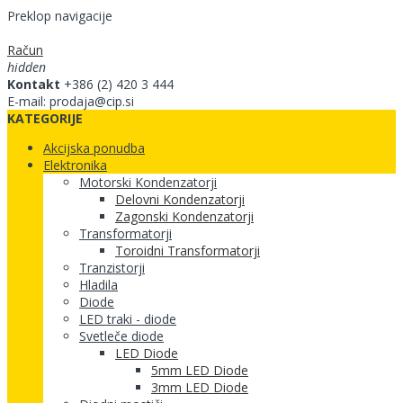
Preklop navigacije
Račun
hidden
Kontakt
+386 (2) 420 3 444
E-mail: prodaja@cip.si
KATEGORIJE
Akcijska ponudba
Elektronika
Motorski Kondenzatorji
Delovni Kondenzatorji
Zagonski Kondenzatorji
Transformatorji
Toroidni Transformatorji
Tranzistorji
Hladila
Diode
LED traki - diode
Svetleče diode
LED Diode
5mm LED Diode
3mm LED Diode