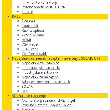
Li-Po konektorji
Potenciometri MULTITURN
Žarnice
KABLI
Žica LAK
Coax kabli
Kabli z opletom
Zvočniški kabli
HDMI
VGA Kabel
FLAT kabli
Telefonski Kabli
Napajalniki, usmerniki, adapterji, inverterji , SOLAR, UPS
Napajalniki za v vtičnico
Laboratorijski usmerniki
Industrijska elektronika
Napajalnik za halogene
Adapter - inverter - razsmernik
SOLAR
UPS
Akumulatorji, baterije
Akumulatorji-svinčeni, cliklični, gel
Polnilne Baterije ( Ni-Mh, Li-Ion )
Baterije