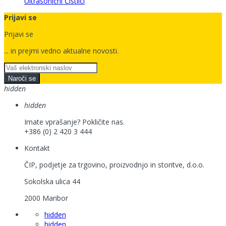
Ultrasonični Čistilci
Prijavi se
Prijavi se
... in prejmi vedno
aktualne novosti.
Naroči se
hidden
hidden
Imate vprašanje? Pokličite nas.
+386 (0) 2 420 3 444
Kontakt
ČIP, podjetje za trgovino, proizvodnjo in storitve, d.o.o.
Sokolska ulica 44
2000 Maribor
hidden
hidden