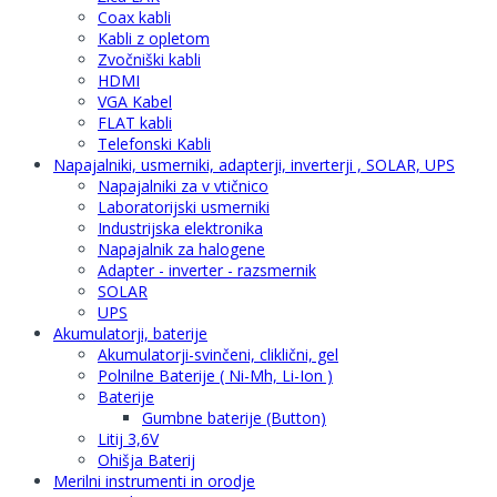
Coax kabli
Kabli z opletom
Zvočniški kabli
HDMI
VGA Kabel
FLAT kabli
Telefonski Kabli
Napajalniki, usmerniki, adapterji, inverterji , SOLAR, UPS
Napajalniki za v vtičnico
Laboratorijski usmerniki
Industrijska elektronika
Napajalnik za halogene
Adapter - inverter - razsmernik
SOLAR
UPS
Akumulatorji, baterije
Akumulatorji-svinčeni, cliklični, gel
Polnilne Baterije ( Ni-Mh, Li-Ion )
Baterije
Gumbne baterije (Button)
Litij 3,6V
Ohišja Baterij
Merilni instrumenti in orodje