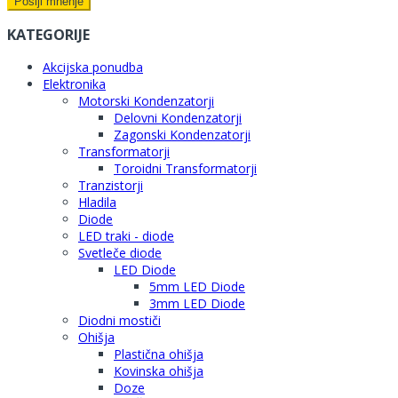
Pošlji mnenje
KATEGORIJE
Akcijska ponudba
Elektronika
Motorski Kondenzatorji
Delovni Kondenzatorji
Zagonski Kondenzatorji
Transformatorji
Toroidni Transformatorji
Tranzistorji
Hladila
Diode
LED traki - diode
Svetleče diode
LED Diode
5mm LED Diode
3mm LED Diode
Diodni mostiči
Ohišja
Plastična ohišja
Kovinska ohišja
Doze